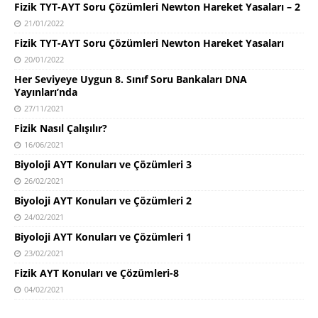
Fizik TYT-AYT Soru Çözümleri Newton Hareket Yasaları – 2
21/01/2022
Fizik TYT-AYT Soru Çözümleri Newton Hareket Yasaları
20/01/2022
Her Seviyeye Uygun 8. Sınıf Soru Bankaları DNA
Yayınları’nda
27/11/2021
Fizik Nasıl Çalışılır?
16/06/2021
Biyoloji AYT Konuları ve Çözümleri 3
26/02/2021
Biyoloji AYT Konuları ve Çözümleri 2
24/02/2021
Biyoloji AYT Konuları ve Çözümleri 1
23/02/2021
Fizik AYT Konuları ve Çözümleri-8
04/02/2021