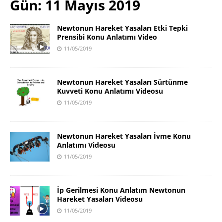
Gün:
11 Mayıs 2019
Newtonun Hareket Yasaları Etki Tepki
Prensibi Konu Anlatımı Video
11/05/2019
Newtonun Hareket Yasaları Sürtünme
Kuvveti Konu Anlatımı Videosu
11/05/2019
Newtonun Hareket Yasaları İvme Konu
Anlatımı Videosu
11/05/2019
İp Gerilmesi Konu Anlatım Newtonun
Hareket Yasaları Videosu
11/05/2019