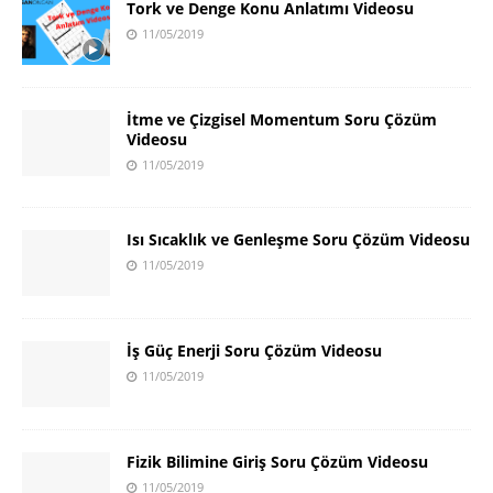
Tork ve Denge Konu Anlatımı Videosu
11/05/2019
İtme ve Çizgisel Momentum Soru Çözüm
Videosu
11/05/2019
Isı Sıcaklık ve Genleşme Soru Çözüm Videosu
11/05/2019
İş Güç Enerji Soru Çözüm Videosu
11/05/2019
Fizik Bilimine Giriş Soru Çözüm Videosu
11/05/2019