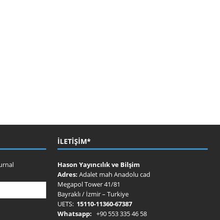
İLETIŞIM*
urnal
Hason Yayıncılık ve Bilşim
Adres:
Adalet mah Anadolu cad
Megapol Tower 41/81
Bayraklı / İzmir – Turkiye
UETS:
15110-11360-67387
Whatsapp:
+90 553 335 46 58