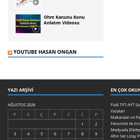
Ohm Kanunu Konu
Anlatım Videosu
YOUTUBE HASAN ONGAN
YAZI ARŞIVI
EN ÇOK OKU
AĞUSTOS 2026
Fizik TYT-AYT 
Yasaları
P
S
Ç
P
C
C
P
Makaralar ve P
Fenomist ile Ins
1
2
Medyada Etkileşi
3
4
5
6
7
8
9
Altın Set Lizay P