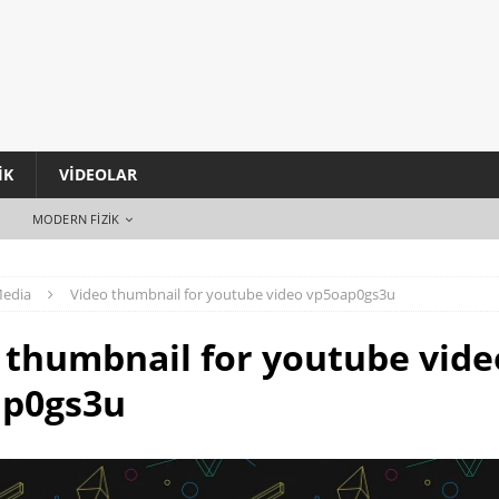
IK
VIDEOLAR
MODERN FIZIK
edia
Video thumbnail for youtube video vp5oap0gs3u
 thumbnail for youtube vide
ap0gs3u