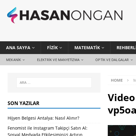
ANA SAYFA
FIZIK
MATEMATIK
REHBERL
MEKANIK
ELEKTRIK VE MANYETIZMA
OPTIK VE DALGALAR
HOME
M
Video
SON YAZILAR
vp5o
Hijyen Belgesi Antalya: Nasıl Alınır?
Fenomist ile Instagram Takipçi Satın Al:
Sosyal Medyada Etkileşiminizi Artırın