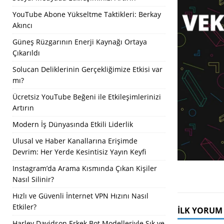
YouTube Abone Yükseltme Taktikleri: Berkay
Akıncı
Güneş Rüzgarının Enerji Kaynağı Ortaya
Çıkarıldı
Solucan Deliklerinin Gerçekliğimize Etkisi var
mı?
Ücretsiz YouTube Beğeni ile Etkileşimlerinizi
Artırın
Modern İş Dünyasında Etkili Liderlik
Ulusal ve Haber Kanallarına Erişimde
Devrim: Her Yerde Kesintisiz Yayın Keyfi
Instagram’da Arama Kısmında Çıkan Kişiler
Nasıl Silinir?
Hızlı ve Güvenli İnternet VPN Hızını Nasıl
Etkiler?
İLK YORUM
Harley Davidson Erkek Bot Modelleriyle Şık ve