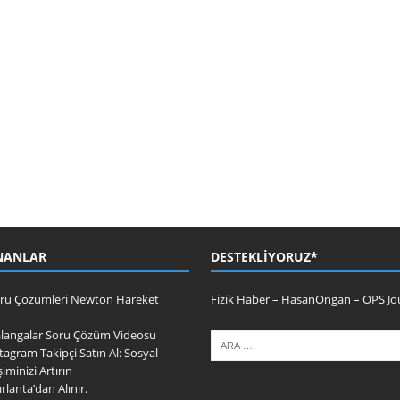
NANLAR
DESTEKLIYORUZ*
Soru Çözümleri Newton Hareket
Fizik Haber
–
HasanOngan
–
OPS Jo
alangalar Soru Çözüm Videosu
tagram Takipçi Satın Al: Sosyal
minizi Artırın
ırlanta’dan Alınır.