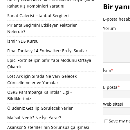
Bir yanı
Rahat Kış Kombinleri Yaratın!
Sanat Galerisi İstanbul Sergileri
E-posta hesa
Pırlanta Seçimini Etkileyen Faktörler
Yorum
Nelerdir?
İzmir YDS Kursu
Final Fantasy 14 Endwalker: En İyi Sınıflar
Epic, Fortnite için Sıfır Yapı Modunu Ortaya
Çıkardı
İsim
*
Lost Ark için Sırada Ne Var? Gelecek
Güncellemeler ve Yamalar
E-posta
*
OSRS Paramparça Kalıntılar Ligi –
Bildiklerimiz
Web sitesi
Ölüdeniz Gezilip Görülecek Yerler
Mafsal Nedir? Ne İşe Yarar?
Save my na
Asansör Sistemlerinin Sorunsuz Çalışması