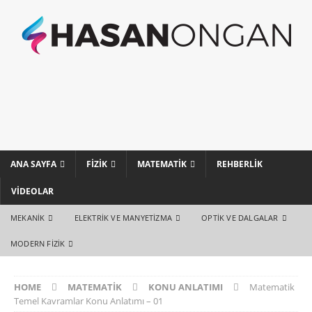
ANA SAYFA
FIZIK
MATEMATIK
REHBERLIK
VIDEOLAR
MEKANIK
ELEKTRIK VE MANYETIZMA
OPTIK VE DALGALAR
MODERN FIZIK
HOME
MATEMATIK
KONU ANLATIMI
Matematik
Temel Kavramlar Konu Anlatımı – 01