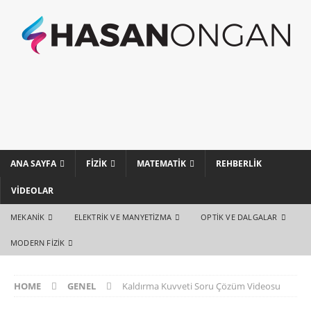
ANA SAYFA
FIZIK
MATEMATIK
REHBERLIK
VIDEOLAR
MEKANIK
ELEKTRIK VE MANYETIZMA
OPTIK VE DALGALAR
MODERN FIZIK
HOME
GENEL
Kaldırma Kuvveti Soru Çözüm Videosu