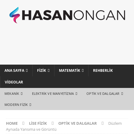
ANA SAYFA
FIZIK
MATEMATIK
REHBERLIK
VIDEOLAR
MEKANIK
ELEKTRIK VE MANYETIZMA
OPTIK VE DALGALAR
MODERN FIZIK
HOME
LISE FIZIK
OPTIK VE DALGALAR
Düzlem
Aynada Yansıma ve Görüntü