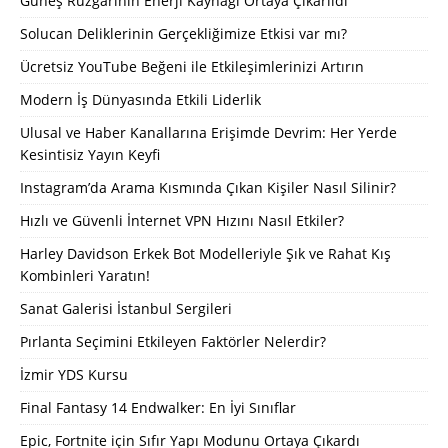
Güneş Rüzgarının Enerji Kaynağı Ortaya Çıkarıldı
Solucan Deliklerinin Gerçekliğimize Etkisi var mı?
Ücretsiz YouTube Beğeni ile Etkileşimlerinizi Artırın
Modern İş Dünyasında Etkili Liderlik
Ulusal ve Haber Kanallarına Erişimde Devrim: Her Yerde
Kesintisiz Yayın Keyfi
Instagram’da Arama Kısmında Çıkan Kişiler Nasıl Silinir?
Hızlı ve Güvenli İnternet VPN Hızını Nasıl Etkiler?
Harley Davidson Erkek Bot Modelleriyle Şık ve Rahat Kış
Kombinleri Yaratın!
Sanat Galerisi İstanbul Sergileri
Pırlanta Seçimini Etkileyen Faktörler Nelerdir?
İzmir YDS Kursu
Final Fantasy 14 Endwalker: En İyi Sınıflar
Epic, Fortnite için Sıfır Yapı Modunu Ortaya Çıkardı