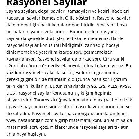
Rasyonel Sayılar
Sayma sayıları, doğal sayıları, tamsayıları ve kesirli ifadeleri
kapsayan sayılar kümesidir. Q ile gösterilir. Rasyonel sayılar
da matematiğin basit konularından biridir. Ama yine baya
bir hatanın yapıldığı konudur. Bunun nedeni rasyonel
sayılar da genelde dört işleme dikkat etmememiz. Bir de
rasyonel sayılar konusunu bildiğimizi zannedip hocayı
dinlememek ve yeterli miktarda soru çözmemekten
kaynaklanıyor. Rasyonel sayılar da birkaç soru türü var ki
eğer daha önce çözmediysek büyük ihtimal çözemiyoruz. Bu
yüzden rasyonel sayılarda soru çeşitlerini öğrenmeniz
gerektiği gibi bir de mümkün olduğunca basit soru çözüm
tekniklerini kullanın. Bütün sınavlarda (YGS, LYS, ALES, KPSS,
DGS ) rasyonel sayılar konusunun çıktığını hepimiz
biliyoruzdur. Tanımsızlık (paydanın sıfır olması) ve belirsizlik
( pay ve paydanın ikisinde sıfır olması) kavramlarını bilin ve
dikkat edin. Rasyonel sayılar hasanongan.com da dinlenir.
www.hasanongan.com a girip matematik konu anlatım ya da
matematik soru çözüm klasöründe rasyonel sayıları tıklatın
anlamaya başlayın.