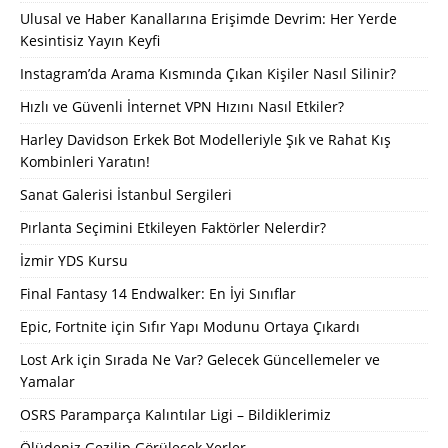
Ulusal ve Haber Kanallarına Erişimde Devrim: Her Yerde
Kesintisiz Yayın Keyfi
Instagram’da Arama Kısmında Çıkan Kişiler Nasıl Silinir?
Hızlı ve Güvenli İnternet VPN Hızını Nasıl Etkiler?
Harley Davidson Erkek Bot Modelleriyle Şık ve Rahat Kış
Kombinleri Yaratın!
Sanat Galerisi İstanbul Sergileri
Pırlanta Seçimini Etkileyen Faktörler Nelerdir?
İzmir YDS Kursu
Final Fantasy 14 Endwalker: En İyi Sınıflar
Epic, Fortnite için Sıfır Yapı Modunu Ortaya Çıkardı
Lost Ark için Sırada Ne Var? Gelecek Güncellemeler ve
Yamalar
OSRS Paramparça Kalıntılar Ligi – Bildiklerimiz
Ölüdeniz Gezilip Görülecek Yerler