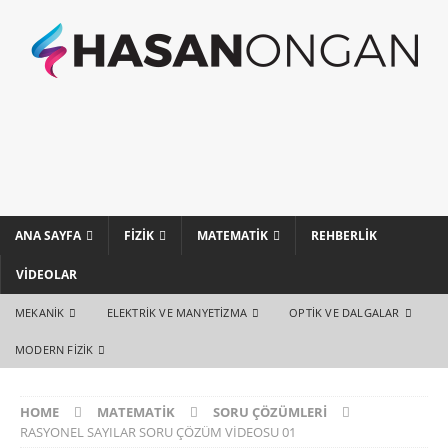
ANA SAYFA
FIZIK
MATEMATIK
REHBERLIK
VIDEOLAR
MEKANIK
ELEKTRIK VE MANYETIZMA
OPTIK VE DALGALAR
MODERN FIZIK
HOME
MATEMATIK
SORU ÇÖZÜMLERI
RASYONEL SAYILAR SORU ÇÖZÜM VİDEOSU 01