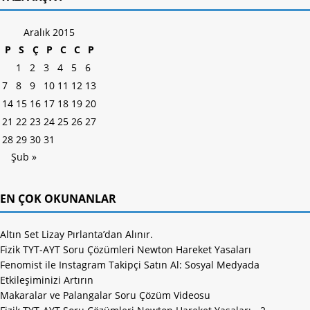
Aralık 2015
P
S
Ç
P
C
C
P
1
2
3
4
5
6
7
8
9
10
11
12
13
14
15
16
17
18
19
20
21
22
23
24
25
26
27
28
29
30
31
Şub »
EN ÇOK OKUNANLAR
Altın Set Lizay Pırlanta’dan Alınır.
Fizik TYT-AYT Soru Çözümleri Newton Hareket Yasaları
Fenomist ile Instagram Takipçi Satın Al: Sosyal Medyada
Etkileşiminizi Artırın
Makaralar ve Palangalar Soru Çözüm Videosu