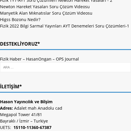
Fizik TYT-AYT Soru Çözümleri Newton Hareket Yasaları - 2
Newton Hareket Yasaları Soru Çözüm Videosu
Manyetik Alan Mıknatıslar Soru Çözüm Videosu
Higss Bozonu Nedir?
Fizik 2022 Bilgi Sarmal Yayınları AYT Denemeleri Soru Çözümleri-1
DESTEKLIYORUZ*
Fizik Haber
–
HasanOngan
–
OPS Journal
İLETIŞIM*
Hason Yayıncılık ve Bilşim
Adres:
Adalet mah Anadolu cad
Megapol Tower 41/81
Bayraklı / İzmir – Turkiye
UETS:
15110-11360-67387