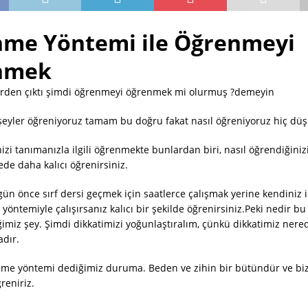
me Yöntemi ile Öğrenmeyi
nmek
rden çıktı şimdi öğrenmeyi öğrenmek mi olurmuş ?demeyin
rşeyler öğreniyoruz tamam bu doğru fakat nasıl öğreniyoruz hiç 
zi tanımanızla ilgili öğrenmekte bunlardan biri, nasıl öğrendiğinizi
de daha kalıcı öğrenirsiniz.
gün önce sırf dersi geçmek için saatlerce çalışmak yerine kendiniz 
yöntemiyle çalışırsanız kalıcı bir şekilde öğrenirsiniz.Peki nedir 
imiz şey. Şimdi dikkatimizi yoğunlaştıralım, çünkü dikkatimiz nere
adır.
me yöntemi dediğimiz duruma. Beden ve zihin bir bütündür ve biz
eniriz.