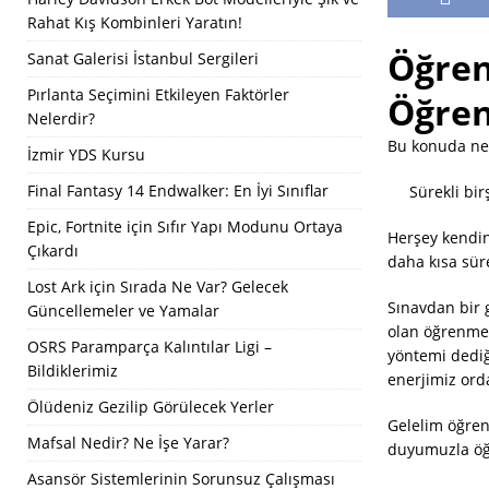
Rahat Kış Kombinleri Yaratın!
Öğren
Sanat Galerisi İstanbul Sergileri
Pırlanta Seçimini Etkileyen Faktörler
Öğre
Nelerdir?
Bu konuda ne
İzmir YDS Kursu
Final Fantasy 14 Endwalker: En İyi Sınıflar
Sürekli bi
Epic, Fortnite için Sıfır Yapı Modunu Ortaya
Herşey kendini
Çıkardı
daha kısa süre
Lost Ark için Sırada Ne Var? Gelecek
Sınavdan bir 
Güncellemeler ve Yamalar
olan öğrenme 
OSRS Paramparça Kalıntılar Ligi –
yöntemi dediğ
Bildiklerimiz
enerjimiz ord
Ölüdeniz Gezilip Görülecek Yerler
Gelelim öğren
Mafsal Nedir? Ne İşe Yarar?
duyumuzla öğr
Asansör Sistemlerinin Sorunsuz Çalışması