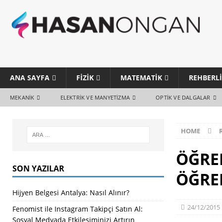
ANA SAYFA
FIZIK
MATEMATIK
REHBERL
MEKANIK
ELEKTRIK VE MANYETIZMA
OPTIK VE DALGALAR
HOME
ÖĞRE
SON YAZILAR
ÖĞRE
Hijyen Belgesi Antalya: Nasıl Alınır?
24/12/2015
Fenomist ile Instagram Takipçi Satın Al:
Sosyal Medyada Etkileşiminizi Artırın