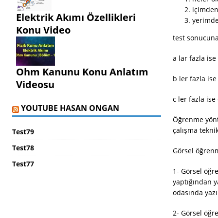
içimden
Elektrik Akımı Özellikleri
yerimd
Konu Video
test sonucuna
a lar fazla ise
Ohm Kanunu Konu Anlatım
b ler fazla ise 
Videosu
c ler fazla i
YOUTUBE HASAN ONGAN
Öğrenme yönte
çalışma teknikl
Test79
Test78
Görsel öğrenm
Test77
1- Görsel öğre
yaptığından ya
odasında yazı 
2- Görsel öğr