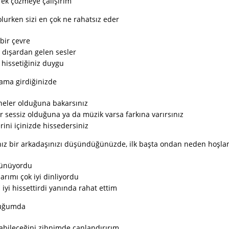
ek çözmeye çalışırım
lurken sizi en çok ne rahatsız eder
bir çevre
, dışardan gelen sesler
 hissetiğiniz duygu
tama girdiğinizde
 neler olduğuna bakarsınız
r sessiz olduğuna ya da müzik varsa farkına varırsınız
ini içinizde hissedersiniz
nız bir arkadaşınızı düşündüğünüzde, ilk başta ondan neden hoşla
rünüyordu
larımı çok iyi dinliyordu
iyi hissettirdi yanında rahat ettim
duğumda
labileceğini zihnimde canlandırırım