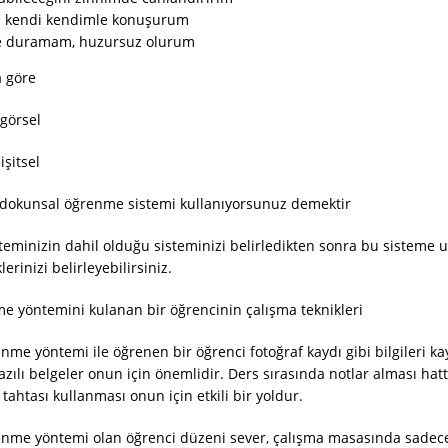
 kendi kendimle konuşurum
e duramam, huzursuz olurum
 göre
 görsel
işitsel
se dokunsal öğrenme sistemi kullanıyorsunuz demektir
minizin dahil olduğu sisteminizi belirledikten sonra bu sisteme 
erinizi belirleyebilirsiniz.
e yöntemini kulanan bir öğrencinin çalışma teknikleri
nme yöntemi ile öğrenen bir öğrenci fotoğraf kaydı gibi bilgileri kay
zılı belgeler onun için önemlidir. Ders sırasında notlar alması hat
tahtası kullanması onun için etkili bir yoldur.
enme yöntemi olan öğrenci düzeni sever, çalışma masasında sadece