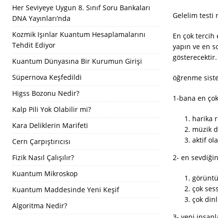
Her Seviyeye Uygun 8. Sınıf Soru Bankaları
Gelelim testi 
DNA Yayınları’nda
Kozmik Işınlar Kuantum Hesaplamalarını
En çok tercih 
Tehdit Ediyor
yapın ve en so
gösterecektir.
Kuantum Dünyasına Bir Kurumun Girişi
Süpernova Keşfedildi
öğrenme siste
Higss Bozonu Nedir?
1-bana en çok
Kalp Pili Yok Olabilir mi?
harika 
Kara Deliklerin Marifeti
müzik d
aktif ol
Cern Çarpıştırıcısı
Fizik Nasıl Çalışılır?
2- en sevdiği
Kuantum Mikroskop
görüntü
çok sess
Kuantum Maddesinde Yeni Keşif
çok dinl
Algoritma Nedir?
3- yeni insanl