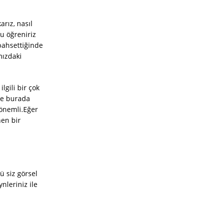
rız, nasıl
u öğreniriz
 bahsettiğinde
mızdaki
lgili bir çok
de burada
 önemli.Eğer
nen bir
ü siz görsel
nleriniz ile