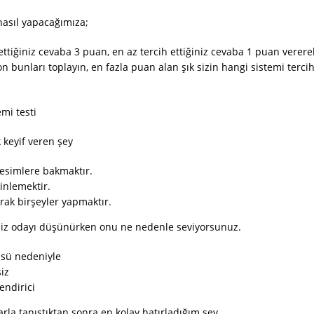
nasıl yapacağımıza;
ettiğiniz cevaba 3 puan, en az tercih ettiğiniz cevaba 1 puan verer
n bunları toplayın, en fazla puan alan şık sizin hangi sistemi tercih 
mi testi
 keyif veren şey
resimlere bakmaktır.
inlemektir.
arak birşeyler yapmaktır.
niz odayı düşünürken onu ne nedenle seviyorsunuz.
sü nedeniyle
iz
endirici
arla tanıştıktan sonra en kolay hatırladığım şey