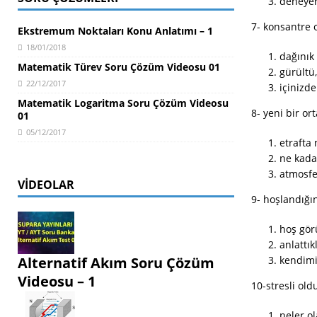
deneyer
7- konsantre o
Ekstremum Noktaları Konu Anlatımı – 1
18/01/2018
dağınık 
Matematik Türev Soru Çözüm Videosu 01
gürültü
22/12/2017
içinizde
Matematik Logaritma Soru Çözüm Videosu
8- yeni bir or
01
05/12/2017
etrafta
ne kada
atmosfer
VIDEOLAR
9- hoşlandığı
hoş gö
anlattık
Alternatif Akım Soru Çözüm
kendimi 
Videosu – 1
10-stresli ol
neler o