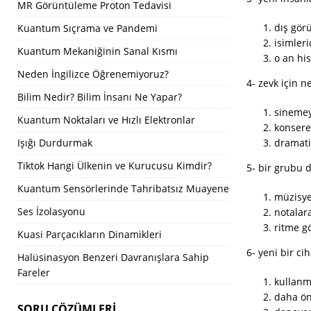
MR Görüntüleme Proton Tedavisi
dış gör
Kuantum Sıçrama ve Pandemi
isimleri
Kuantum Mekaniğinin Sanal Kısmı
o an hi
Neden İngilizce Öğrenemiyoruz?
4- zevk için n
Bilim Nedir? Bilim İnsanı Ne Yapar?
sinemey
Kuantum Noktaları ve Hızlı Elektronlar
konsere
Işığı Durdurmak
dramati
Tiktok Hangi Ülkenin ve Kurucusu Kimdir?
5- bir grubu 
Kuantum Sensörlerinde Tahribatsız Muayene
müzisye
Ses İzolasyonu
notalara
ritme g
Kuasi Parçacıkların Dinamikleri
6- yeni bir ci
Halüsinasyon Benzeri Davranışlara Sahip
Fareler
kullan
daha ön
SORU ÇÖZÜMLERI