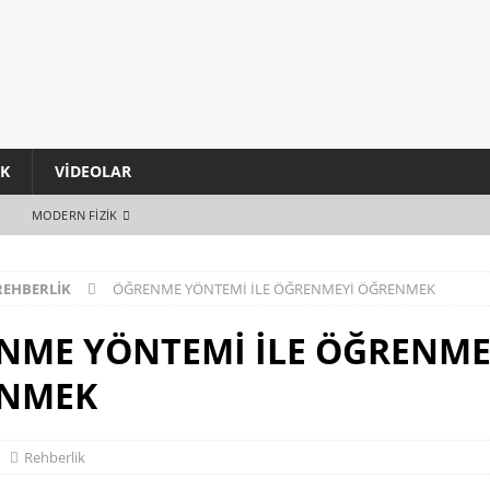
IK
VIDEOLAR
MODERN FIZIK
REHBERLIK
ÖĞRENME YÖNTEMİ İLE ÖĞRENMEYİ ÖĞRENMEK
NME YÖNTEMİ İLE ÖĞRENME
NMEK
Rehberlik