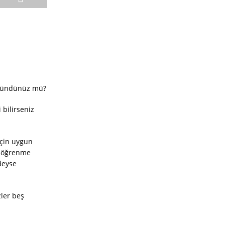
düşündünüz mü?
 bilirseniz
için uygun
bu öğrenme
deyse
ler beş