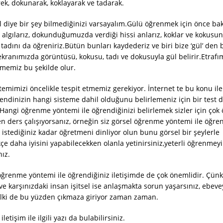
rek, dokunarak, koklayarak ve tadarak.
 diye bir şey bilmediğinizi varsayalım.Gülü öğrenmek için önce baka
lgılarız, dokunduğumuzda verdiği hissi anlarız, koklar ve kokusun
 tadını da öğreniriz.Bütün bunları kaydederiz ve biri bize ‘gül’ den
kranımızda görüntüsü, kokusu, tadı ve dokusuyla gül belirir.Etrafı
memiz bu şekilde olur.
imizi öncelikle tespit etmemiz gerekiyor. İnternet te bu konu ile i
kendinizin hangi sisteme dahil olduğunu belirlemeniz için bir test 
.Hangi öğrenme yöntemi ile öğrendiğinizi belirlemek sizler için çok
 ders çalışıyorsanız, örneğin siz görsel öğrenme yöntemi ile öğre
 istediğiniz kadar öğretmeni dinliyor olun bunu görsel bir şeylerle
çe daha iyisini yapabilecekken olanla yetinirsiniz,yeterli öğrenmeyi
ız.
öğrenme yöntemi ile öğrendiğiniz iletişimde de çok önemlidir. Çünk
 ve karşınızdaki insan işitsel ise anlaşmakta sorun yaşarsınız, ebevey
 belki de bu yüzden çıkmaza giriyor zaman zaman.
etişim ile ilgili yazı da bulabilirsiniz.