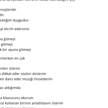
ünüşleridir
dir.
ssetiğim duygudur.
eyi tercih edersiniz
a gitmeyi
 gitmeyi
k bir oyuna gitmeyi
dinlerken en çok
nleri izlerim
 dikkat eder sözleri dinlerim
öre dans eder müziği hissederim
haz aldığımda
ma klavuzunu okurum
ce kullanan birinin anlatmasını isterim