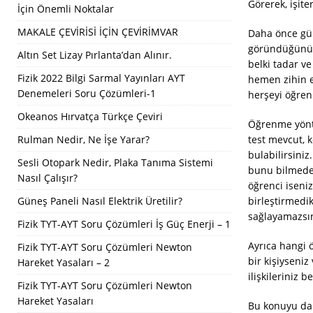
Görerek, işite
İçin Önemli Noktalar
MAKALE ÇEVİRİSİ İÇİN ÇEVİRİMVAR
Daha önce gül
göründüğünü a
Altın Set Lizay Pırlanta’dan Alınır.
belki tadar ve
Fizik 2022 Bilgi Sarmal Yayınları AYT
hemen zihin e
Denemeleri Soru Çözümleri-1
herşeyi öğren
Okeanos Hırvatça Türkçe Çeviri
Öğrenme yöntem
Rulman Nedir, Ne İşe Yarar?
test mevcut, 
bulabilirsiniz
Sesli Otopark Nedir, Plaka Tanıma Sistemi
bunu bilmeden
Nasıl Çalışır?
öğrenci iseniz
Güneş Paneli Nasıl Elektrik Üretilir?
birleştirmedik
sağlayamazsın
Fizik TYT-AYT Soru Çözümleri İş Güç Enerji – 1
Ayrıca hangi 
Fizik TYT-AYT Soru Çözümleri Newton
bir kişiyseniz
Hareket Yasaları – 2
ilişkileriniz
Fizik TYT-AYT Soru Çözümleri Newton
Hareket Yasaları
Bu konuyu da il