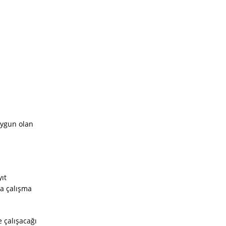
uygun olan
ıt
ta çalışma
 çalışacağı