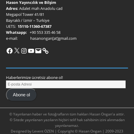
Hason Yayıncılık ve Bilşim
Adres:
Adalet mah Anadolu cad
Megapol Tower 41/81
Bayraklı / İzmir – Turkiye
UETS:
15110-11360-67387
Whatsapp:
+90 553 335 46 58
e-mail: hasanongan[at]gmail.com
Haberlerimize ücretsiz abone ol!
Abone ol
© Yayınlanan haber ve fotoğrafların tüm hakları Hasan Ongan'a aittir.
© Sitede yayınlanan yazıların hiçbiri telif hak sahibinin izini alınmadan
yayınlanamaz.
Designed by Levent ÖZEN | Copyright © Hasan Ongan | 2009-2023