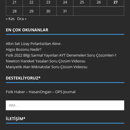
21
22
23
24
25
26
27
28
29
30
31
« Kas
Oca »
EN ÇOK OKUNANLAR
Altın Set Lizay Pırlanta’dan Alınır.
Higss Bozonu Nedir?
Fizik 2022 Bilgi Sarmal Yayınları AYT Denemeleri Soru Çözümleri-1
Newton Hareket Yasaları Soru Çözüm Videosu
Manyetik Alan Mıknatıslar Soru Çözüm Videosu
DESTEKLIYORUZ*
Fizik Haber
–
HasanOngan
–
OPS Journal
İLETIŞIM*