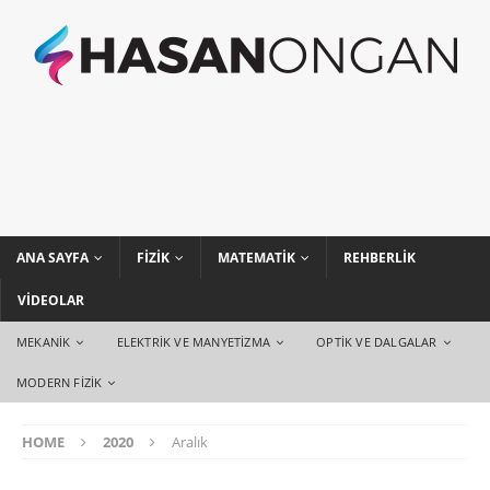
ANA SAYFA
FIZIK
MATEMATIK
REHBERLIK
VIDEOLAR
MEKANIK
ELEKTRIK VE MANYETIZMA
OPTIK VE DALGALAR
MODERN FIZIK
HOME
2020
Aralık