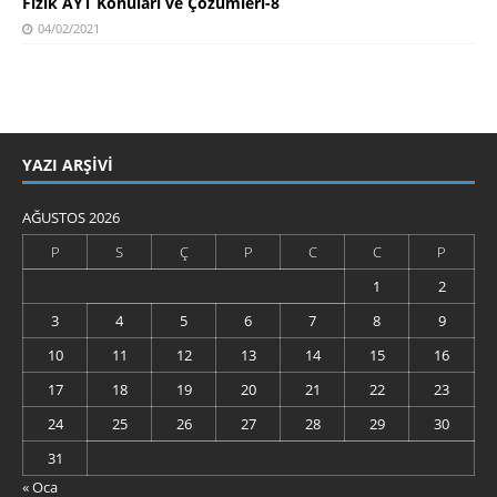
Fizik AYT Konuları ve Çözümleri-8
04/02/2021
YAZI ARŞIVI
AĞUSTOS 2026
P
S
Ç
P
C
C
P
1
2
3
4
5
6
7
8
9
10
11
12
13
14
15
16
17
18
19
20
21
22
23
24
25
26
27
28
29
30
31
« Oca