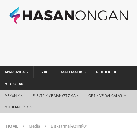
ANA SAYFA
FIZIK
MATEMATIK
REHBERLIK
VIDEOLAR
MEKANIK
ELEKTRIK VE MANYETIZMA
OPTIK VE DALGALAR
MODERN FIZIK
HOME
Media
Bigi-sarmal-9.sınıf-01