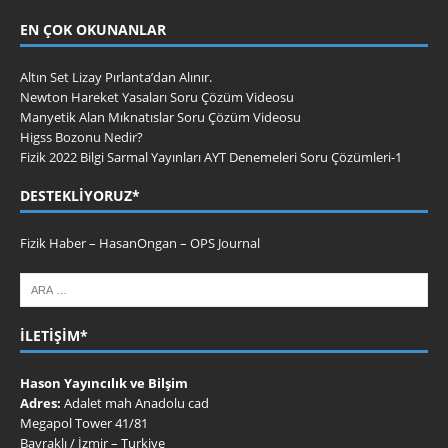
EN ÇOK OKUNANLAR
Altın Set Lizay Pırlanta’dan Alınır.
Newton Hareket Yasaları Soru Çözüm Videosu
Manyetik Alan Mıknatıslar Soru Çözüm Videosu
Higss Bozonu Nedir?
Fizik 2022 Bilgi Sarmal Yayınları AYT Denemeleri Soru Çözümleri-1
DESTEKLIYORUZ*
Fizik Haber
–
HasanOngan
–
OPS Journal
İLETIŞIM*
Hason Yayıncılık ve Bilşim
Adres:
Adalet mah Anadolu cad
Megapol Tower 41/81
Bayraklı / İzmir – Turkiye