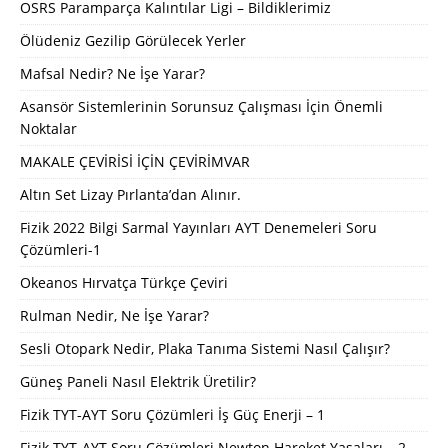
OSRS Paramparça Kalıntılar Ligi – Bildiklerimiz
Ölüdeniz Gezilip Görülecek Yerler
Mafsal Nedir? Ne İşe Yarar?
Asansör Sistemlerinin Sorunsuz Çalışması İçin Önemli
Noktalar
MAKALE ÇEVİRİSİ İÇİN ÇEVİRİMVAR
Altın Set Lizay Pırlanta’dan Alınır.
Fizik 2022 Bilgi Sarmal Yayınları AYT Denemeleri Soru
Çözümleri-1
Okeanos Hırvatça Türkçe Çeviri
Rulman Nedir, Ne İşe Yarar?
Sesli Otopark Nedir, Plaka Tanıma Sistemi Nasıl Çalışır?
Güneş Paneli Nasıl Elektrik Üretilir?
Fizik TYT-AYT Soru Çözümleri İş Güç Enerji – 1
Fizik TYT-AYT Soru Çözümleri Newton Hareket Yasaları – 2