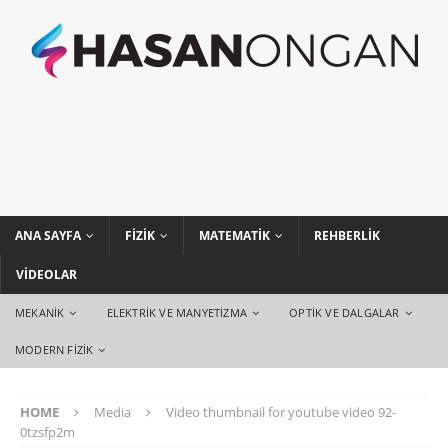
ANA SAYFA
FIZIK
MATEMATIK
REHBERLIK
VIDEOLAR
MEKANIK
ELEKTRIK VE MANYETIZMA
OPTIK VE DALGALAR
MODERN FIZIK
HOME
Media
Video thumbnail for youtube video 92-
0tzsfp2m