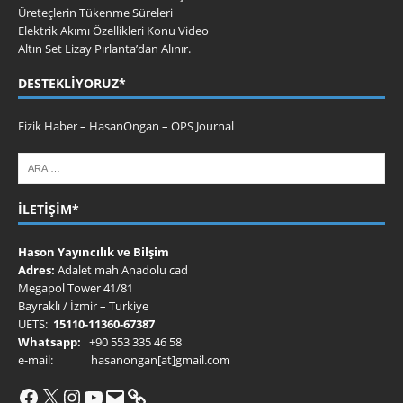
Üreteçlerin Tükenme Süreleri
Elektrik Akımı Özellikleri Konu Video
Altın Set Lizay Pırlanta’dan Alınır.
DESTEKLIYORUZ*
Fizik Haber
–
HasanOngan
–
OPS Journal
İLETIŞIM*
Hason Yayıncılık ve Bilşim
Adres:
Adalet mah Anadolu cad
Megapol Tower 41/81
Bayraklı / İzmir – Turkiye
UETS:
15110-11360-67387
Whatsapp:
+90 553 335 46 58
e-mail: hasanongan[at]gmail.com