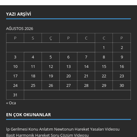
YAZI ARŞIVI
AĞUSTOS 2026
P
S
Ç
P
C
C
P
1
2
3
4
5
6
7
8
9
10
11
12
13
14
15
16
17
18
19
20
21
22
23
24
25
26
27
28
29
30
31
« Oca
EN ÇOK OKUNANLAR
İp Gerilmesi Konu Anlatım Newtonun Hareket Yasaları Videosu
Basit Harmonik Hareket Soru Çözüm Videosu