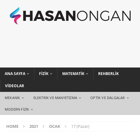
ANA SAYFA
FIZIK
MATEMATIK
REHBERLIK
VIDEOLAR
MEKANIK
ELEKTRIK VE MANYETIZMA
OPTIK VE DALGALAR
MODERN FIZIK
HOME
2021
OCAK
17 (Pazar)