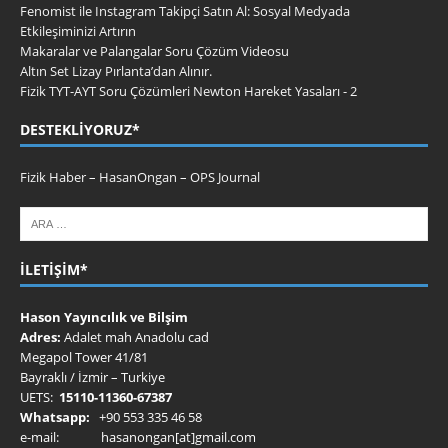
Fenomist ile Instagram Takipçi Satın Al: Sosyal Medyada
Etkileşiminizi Artırın
Makaralar ve Palangalar Soru Çözüm Videosu
Altın Set Lizay Pırlanta’dan Alınır.
Fizik TYT-AYT Soru Çözümleri Newton Hareket Yasaları - 2
DESTEKLIYORUZ*
Fizik Haber
–
HasanOngan
–
OPS Journal
İLETIŞIM*
Hason Yayıncılık ve Bilşim
Adres:
Adalet mah Anadolu cad
Megapol Tower 41/81
Bayraklı / İzmir – Turkiye
UETS:
15110-11360-67387
Whatsapp:
+90 553 335 46 58
e-mail: hasanongan[at]gmail.com