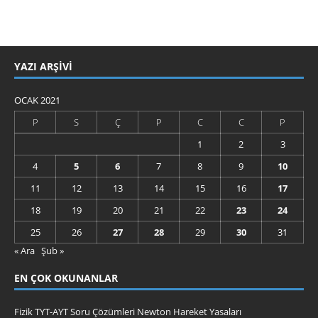
YAZI ARŞIVI
OCAK 2021
P
S
Ç
P
C
C
P
1
2
3
4
5
6
7
8
9
10
11
12
13
14
15
16
17
18
19
20
21
22
23
24
25
26
27
28
29
30
31
« Ara
Şub »
EN ÇOK OKUNANLAR
Fizik TYT-AYT Soru Çözümleri Newton Hareket Yasaları