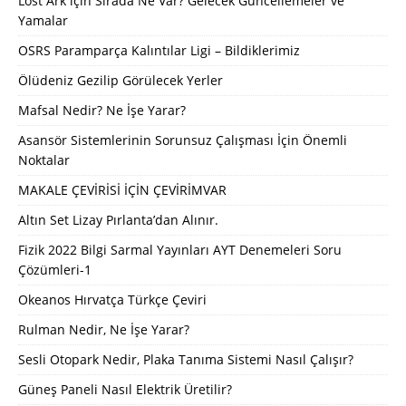
Lost Ark için Sırada Ne Var? Gelecek Güncellemeler ve
Yamalar
OSRS Paramparça Kalıntılar Ligi – Bildiklerimiz
Ölüdeniz Gezilip Görülecek Yerler
Mafsal Nedir? Ne İşe Yarar?
Asansör Sistemlerinin Sorunsuz Çalışması İçin Önemli
Noktalar
MAKALE ÇEVİRİSİ İÇİN ÇEVİRİMVAR
Altın Set Lizay Pırlanta’dan Alınır.
Fizik 2022 Bilgi Sarmal Yayınları AYT Denemeleri Soru
Çözümleri-1
Okeanos Hırvatça Türkçe Çeviri
Rulman Nedir, Ne İşe Yarar?
Sesli Otopark Nedir, Plaka Tanıma Sistemi Nasıl Çalışır?
Güneş Paneli Nasıl Elektrik Üretilir?