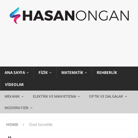
ANA SAYFA
FIZIK
MATEMATIK
REHBERLIK
VIDEOLAR
MEKANIK
ELEKTRIK VE MANYETIZMA
OPTIK VE DALGALAR
MODERN FIZIK
HOME
Özel Görelilik