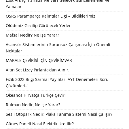
Lost Ark için Sırada Ne Var? Gelecek Güncellemeler ve
Yamalar
OSRS Paramparça Kalıntılar Ligi – Bildiklerimiz
Ölüdeniz Gezilip Görülecek Yerler
Mafsal Nedir? Ne İşe Yarar?
Asansör Sistemlerinin Sorunsuz Çalışması İçin Önemli
Noktalar
MAKALE ÇEVİRİSİ İÇİN ÇEVİRİMVAR
Altın Set Lizay Pırlanta’dan Alınır.
Fizik 2022 Bilgi Sarmal Yayınları AYT Denemeleri Soru
Çözümleri-1
Okeanos Hırvatça Türkçe Çeviri
Rulman Nedir, Ne İşe Yarar?
Sesli Otopark Nedir, Plaka Tanıma Sistemi Nasıl Çalışır?
Güneş Paneli Nasıl Elektrik Üretilir?