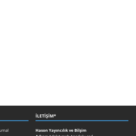
İLETIŞIM*
urnal
Hason Yayıncılık ve Bilşim