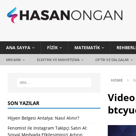
ANA SAYFA
FIZIK
MATEMATIK
REHBERL
MEKANIK
ELEKTRIK VE MANYETIZMA
OPTIK VE DALGALAR
HOME
M
Video
SON YAZILAR
btcyu
Hijyen Belgesi Antalya: Nasıl Alınır?
Fenomist ile Instagram Takipçi Satın Al:
Sosyal Medyada Etkileşiminizi Artırın