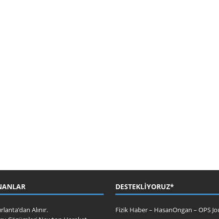
NANLAR
DESTEKLIYORUZ*
ırlanta’dan Alınır.
Fizik Haber
–
HasanOngan
–
OPS Jo