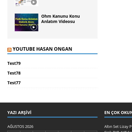
Ohm Kanunu Konu
Anlatım Videosu
YOUTUBE HASAN ONGAN
Test79
Test78
Test77
YAZI ARŞIVI
EN ÇOK OKU
AĞUSTOS 2026
Altın Set Lizay P