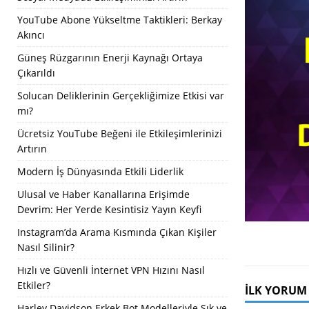
YouTube Abone Yükseltme Taktikleri: Berkay
Akıncı
Güneş Rüzgarının Enerji Kaynağı Ortaya
Çıkarıldı
Solucan Deliklerinin Gerçekliğimize Etkisi var
mı?
Ücretsiz YouTube Beğeni ile Etkileşimlerinizi
Artırın
Modern İş Dünyasında Etkili Liderlik
Ulusal ve Haber Kanallarına Erişimde
Devrim: Her Yerde Kesintisiz Yayın Keyfi
Instagram’da Arama Kısmında Çıkan Kişiler
Nasıl Silinir?
Hızlı ve Güvenli İnternet VPN Hızını Nasıl
Etkiler?
İLK YORUM
Harley Davidson Erkek Bot Modelleriyle Şık ve