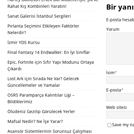
Bir yanı
Rahat Kış Kombinleri Yaratın!
Sanat Galerisi İstanbul Sergileri
E-posta hesa
Pırlanta Seçimini Etkileyen Faktörler
Yorum
Nelerdir?
İzmir YDS Kursu
Final Fantasy 14 Endwalker: En İyi Sınıflar
Epic, Fortnite için Sıfır Yapı Modunu Ortaya
Çıkardı
İsim
*
Lost Ark için Sırada Ne Var? Gelecek
Güncellemeler ve Yamalar
E-posta
*
OSRS Paramparça Kalıntılar Ligi –
Bildiklerimiz
Web sitesi
Ölüdeniz Gezilip Görülecek Yerler
Mafsal Nedir? Ne İşe Yarar?
Save my na
Asansör Sistemlerinin Sorunsuz Çalışması