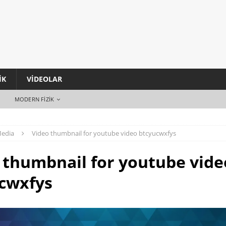
IK
VIDEOLAR
MODERN FIZIK
edia
Video thumbnail for youtube video btcyucwxfys
 thumbnail for youtube vide
cwxfys