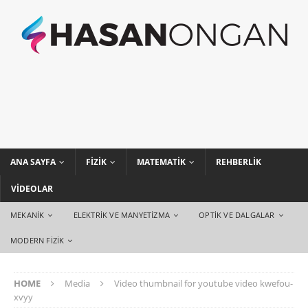
ANA SAYFA
FIZIK
MATEMATIK
REHBERLIK
VIDEOLAR
MEKANIK
ELEKTRIK VE MANYETIZMA
OPTIK VE DALGALAR
MODERN FIZIK
HOME
Media
Video thumbnail for youtube video kwefou-
xvyy