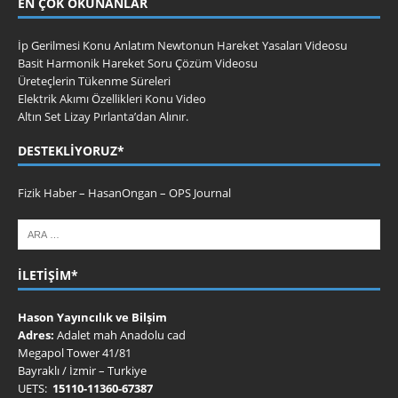
EN ÇOK OKUNANLAR
İp Gerilmesi Konu Anlatım Newtonun Hareket Yasaları Videosu
Basit Harmonik Hareket Soru Çözüm Videosu
Üreteçlerin Tükenme Süreleri
Elektrik Akımı Özellikleri Konu Video
Altın Set Lizay Pırlanta’dan Alınır.
DESTEKLIYORUZ*
Fizik Haber
–
HasanOngan
–
OPS Journal
İLETIŞIM*
Hason Yayıncılık ve Bilşim
Adres:
Adalet mah Anadolu cad
Megapol Tower 41/81
Bayraklı / İzmir – Turkiye
UETS:
15110-11360-67387