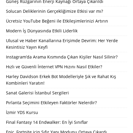
Güneş Rüzgarının Enerji Kaynağı Ortaya Çıkarıldı
Solucan Deliklerinin Gerçekliğimize Etkisi var mı?
Ücretsiz YouTube Beğeni ile Etkileşimlerinizi Artırın
Modern İş Dünyasında Etkili Liderlik
Ulusal ve Haber Kanallarına Erişimde Devrim: Her Yerde
Kesintisiz Yayın Keyfi
Instagram’da Arama Kısmında Çıkan Kişiler Nasıl Silinir?
Hızlı ve Güvenli İnternet VPN Hızını Nasıl Etkiler?
Harley Davidson Erkek Bot Modelleriyle Şık ve Rahat Kış
Kombinleri Yaratın!
Sanat Galerisi İstanbul Sergileri
Pırlanta Seçimini Etkileyen Faktörler Nelerdir?
İzmir YDS Kursu
Final Fantasy 14 Endwalker: En İyi Sınıflar
Epic, Fortnite için Sıfır Yapı Modunu Ortaya Çıkardı