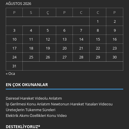
AĞUSTOS 2026
P
S
Ç
P
C
C
P
1
2
3
4
5
6
7
8
9
10
11
12
13
14
15
16
17
18
19
20
21
22
23
24
25
26
27
28
29
30
31
« Oca
EN ÇOK OKUNANLAR
Dairesel Hareket Videolu Anlatım
İp Gerilmesi Konu Anlatım Newtonun Hareket Yasaları Videosu
Üreteçlerin Tükenme Süreleri
Elektrik Akımı Özellikleri Konu Video
DESTEKLIYORUZ*