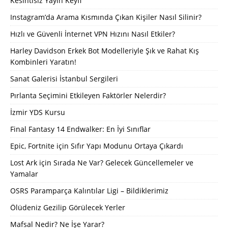
Kesintisiz Yayın Keyfi
Instagram’da Arama Kısmında Çıkan Kişiler Nasıl Silinir?
Hızlı ve Güvenli İnternet VPN Hızını Nasıl Etkiler?
Harley Davidson Erkek Bot Modelleriyle Şık ve Rahat Kış
Kombinleri Yaratın!
Sanat Galerisi İstanbul Sergileri
Pırlanta Seçimini Etkileyen Faktörler Nelerdir?
İzmir YDS Kursu
Final Fantasy 14 Endwalker: En İyi Sınıflar
Epic, Fortnite için Sıfır Yapı Modunu Ortaya Çıkardı
Lost Ark için Sırada Ne Var? Gelecek Güncellemeler ve
Yamalar
OSRS Paramparça Kalıntılar Ligi – Bildiklerimiz
Ölüdeniz Gezilip Görülecek Yerler
Mafsal Nedir? Ne İşe Yarar?