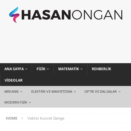
ANA SAYFA
FIZIK
MATEMATIK
REHBERLIK
VIDEOLAR
MEKANIK
ELEKTRIK VE MANYETIZMA
OPTIK VE DALGALAR
MODERN FIZIK
HOME
Vektör Kuvvet Denge