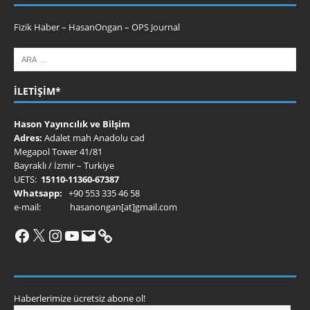
Fizik Haber
–
HasanOngan
–
OPS Journal
İLETIŞIM*
Hason Yayıncılık ve Bilşim
Adres:
Adalet mah Anadolu cad
Megapol Tower 41/81
Bayraklı / İzmir – Turkiye
UETS:
15110-11360-67387
Whatsapp:
+90 553 335 46 58
e-mail: hasanongan[at]gmail.com
Haberlerimize ücretsiz abone ol!